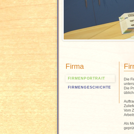
Firma
Fir
FIRMENPORTRAIT
Die Fi
unters
FIRMENGESCHICHTE
Die P
üblic
Auftr
Zulief
Vom Zu
Arbeit
Als Me
geprü