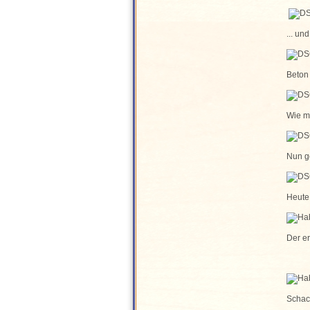
... un
Beton 
Wie ma
Nun ge
Heute
Der e
Schach