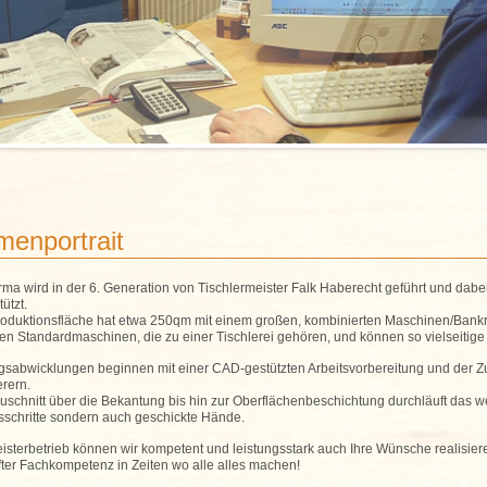
menportrait
rma wird in der 6. Generation von Tischlermeister Falk Haberecht geführt und dab
tützt.
roduktionsfläche hat etwa 250qm mit einem großen, kombinierten Maschinen/Bankrau
hen Standardmaschinen, die zu einer Tischlerei gehören, und können so vielseitig
agsabwicklungen beginnen mit einer CAD-gestützten Arbeitsvorbereitung und der Z
erern.
schnitt über die Bekantung bis hin zur Oberflächenbeschichtung durchläuft das w
sschritte sondern auch geschickte Hände.
isterbetrieb können wir kompetent und leistungsstark auch Ihre Wünsche realisiere
fter Fachkompetenz in Zeiten wo alle alles machen!