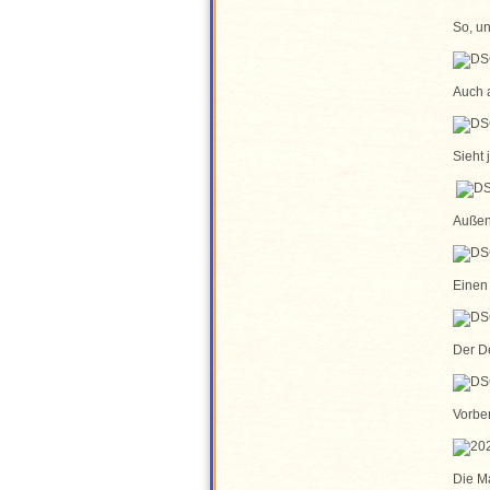
So, u
Auch 
Sieht 
Außen 
Einen
Der De
Vorber
Die M