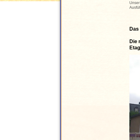
Unser 
Ausfü
Das 
Die 
Etag